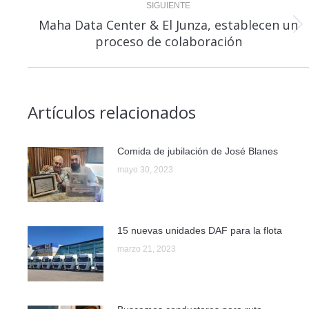
SIGUIENTE
Maha Data Center & El Junza, establecen un
Publicación
proceso de colaboración
siguiente:
Artículos relacionados
Comida de jubilación de José Blanes
mayo 30, 2023
15 nuevas unidades DAF para la flota
marzo 21, 2023