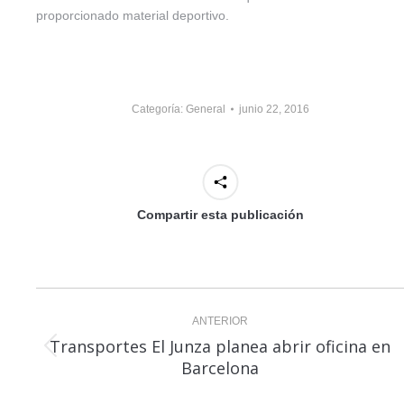
proporcionado material deportivo.
Categoría:
General
junio 22, 2016
Compartir esta publicación
Navegación
ANTERIOR
entre
Transportes El Junza planea abrir oficina en
Publicación
Barcelona
publicaciones
anterior: