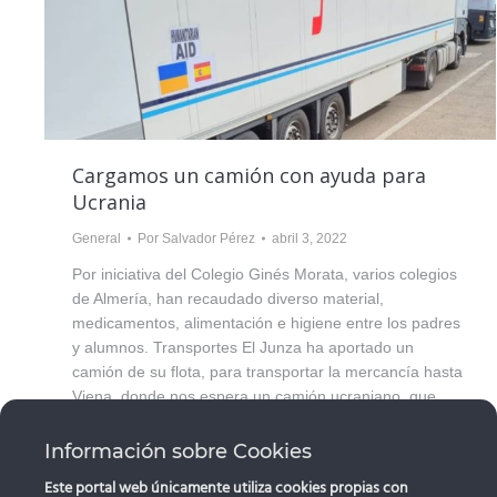
Cargamos un camión con ayuda para
Ucrania
General
Por
Salvador Pérez
abril 3, 2022
Por iniciativa del Colegio Ginés Morata, varios colegios
de Almería, han recaudado diverso material,
medicamentos, alimentación e higiene entre los padres
y alumnos. Transportes El Junza ha aportado un
camión de su flota, para transportar la mercancía hasta
Viena, donde nos espera un camión ucraniano, que
hará llegar la mercancía hasta el país invadido por…
Información sobre Cookies
Este portal web únicamente utiliza cookies propias con