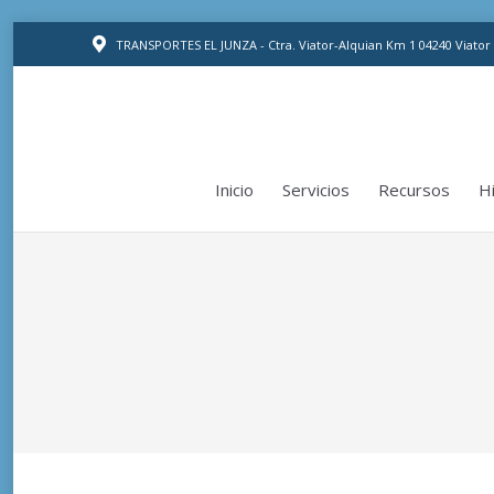
Inicio
Servicios
Recursos
Hi
TRANSPORTES EL JUNZA - Ctra. Viator-Alquian Km 1 04240 Viator
Inicio
Servicios
Recursos
Hi