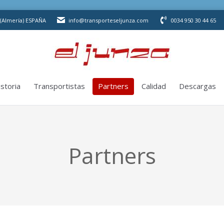
storia
Transportistas
Partners
Calidad
Descargas
 (Almería) ESPAÑA
info@transporteseljunza.com
0034 950 30 44 65
storia
Transportistas
Partners
Calidad
Descargas
Partners