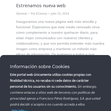
Estrenamos nueva web
General
Por
ElJunza
julio 15, 2014
Inauguramos una nueva página web más sencilla y
funcional. Esperamos que este medio renovado sirva
como complemento a nuestro quehacer diario, para
estar mejor comunicados con nuestros clientes y
colaboradores, y que nos permita extender más nuestra
imagen como empresa y mantener un método más
eficaz de información. Os invitamos a todos a que
comentéis…
Información sobre Cookies
Este portal web únicamente utiliza cookies propias con
finalidad técnica, no recaba ni cede datos de carácter
personal de los usuarios sin su conocimiento.
Sin embargo,
contiene enlaces a sitios web de terceros con políticas de
privacidad ajenas a Francisco Pérez Rodríguez, S.A. que usted
“FRANCISCO PEREZ RODRIGUEZ, S.A.. ha recibido una a
podrá decidir si acepta o no cuando acceda a ellos.
Unión Europea con cargo al Fondo NextGenerationEU, en e
Plan de Recuperación, Trasformación y Resiliencia, para (
de la actuación/proyecto) dentro del programa de incentivos
Más info