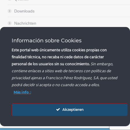
Downloads
Nachrichten
Kontakt
Información sobre Cookies
Este portal web únicamente utiliza cookies propias con
finalidad técnica, no recaba ni cede datos de carácter
personal de los usuarios sin su conocimiento.
Sin embargo,
contiene enlaces a sitios web de terceros con políticas de
privacidad ajenas a Francisco Pérez Rodríguez, S.A. que usted
“FRANCISCO PEREZ RODRIGUEZ, S.A.. ha recibido una a
podrá decidir si acepta o no cuando acceda a ellos.
Unión Europea con cargo al Fondo NextGenerationEU, en e
Plan de Recuperación, Trasformación y Resiliencia, para (
de la actuación/proyecto) dentro del programa de incentivos
Más info
autoconsumo y almacenamiento, con fuentes de energía ren
como la implantación de sistemas térmicos renovables en 
residencial del Ministerio para la Transición Ecológica y
Demográfico, gestionado por la Junta de Andalucía, a través 
Andaluza de la Energía.”
Akzeptieren
© 2023 Transportes Internacionales El Junza - Francisco Pér
S.A.
Menú legal