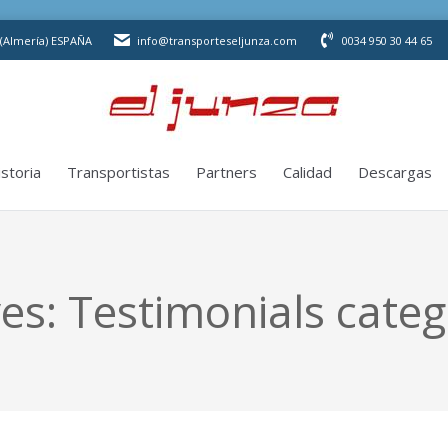
storia
Transportistas
Partners
Calidad
Descargas
 (Almería) ESPAÑA
info@transporteseljunza.com
0034 950 30 44 65
storia
Transportistas
Partners
Calidad
Descargas
ves:
Testimonials categ