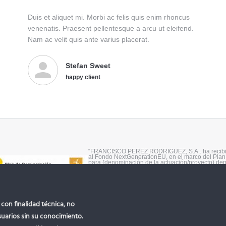
Duis et aliquet mi. Morbi ac felis quis enim rhoncus
venenatis. Praesent pellentesque a arcu ut eleifend.
Nam ac velit quis ante varius placerat.
Stefan Sweet
happy client
“FRANCISCO PEREZ RODRIGUEZ, S.A.. ha recibid
al Fondo NextGenerationEU, en el marco del Plan
para (denominación de la actuación/proyecto) dent
autoconsumo y almacenamiento, con fuentes de en
sistemas térmicos renovables en el sector residenc
el Reto Demográfico, gestionado por la Junta de A
Energía.”
© 2023 Transportes Internacionales El Junza - Fr
con finalidad técnica, no
suarios sin su conocimiento.