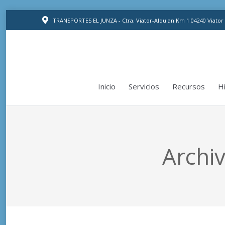
Inicio
Servicios
Recursos
Hi
TRANSPORTES EL JUNZA - Ctra. Viator-Alquian Km 1 04240 Viator
Inicio
Servicios
Recursos
Hi
Archi