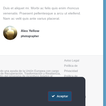
Duis et aliquet mi. Morbi ac felis quis enim rhoncus
venenatis. Praesent pellentesque a arcu ut eleifend.
Nam ac velit quis ante varius placerat.
Alex Yellow
photographer
Aviso Legal
Política de
o una ayuda de la Unión Europea con cargo
Privacidad
 de Recuperación, Trasformación y Resiliencia,
ro del programa de incentivos ligados al
Política de
ergía renovable, así como la implantación de
ial del Ministerio para la Transición Ecológica y
cookies
ndalucía, a través de la Agencia Andaluza de la
Política de
ancisco Pérez Rodríguez, S.A.
Redes Sociales
Aceptar
Plan de igualdad
en la empresa