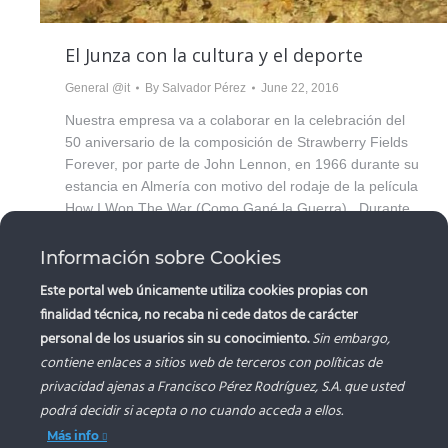
El Junza con la cultura y el deporte
General @it
By
Salvador Pérez
June 22, 2016
Nuestra empresa va a colaborar en la celebración del
50 aniversario de la composición de Strawberry Fields
Forever, por parte de John Lennon, en 1966 durante su
estancia en Almería con motivo del rodaje de la película
How I Won The War (Como Gané la Guerra). Durante
los días 7, 8 y 9 de octubre tendrán…
Información sobre Cookies
Este portal web únicamente utiliza cookies propias con
finalidad técnica, no recaba ni cede datos de carácter
personal de los usuarios sin su conocimiento.
Sin embargo,
contiene enlaces a sitios web de terceros con políticas de
privacidad ajenas a Francisco Pérez Rodríguez, S.A. que usted
“FRANCISCO PEREZ RODRIGUEZ, S.A.. ha recibido una a
podrá decidir si acepta o no cuando acceda a ellos.
Unión Europea con cargo al Fondo NextGenerationEU, en e
Plan de Recuperación, Trasformación y Resiliencia, para (
de la actuación/proyecto) dentro del programa de incentivos
Más info
autoconsumo y almacenamiento, con fuentes de energía ren