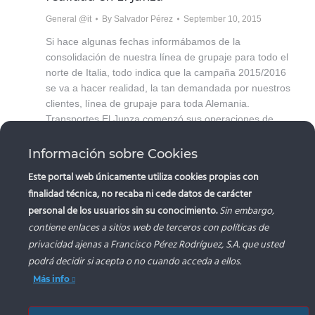
General @it
By
Salvador Pérez
September 10, 2015
Si hace algunas fechas informábamos de la
consolidación de nuestra línea de grupaje para todo el
norte de Italia, todo indica que la campaña 2015/2016
se va a hacer realidad, la tan demandada por nuestros
clientes, línea de grupaje para toda Alemania.
Transportes El Junza comenzó sus operaciones de
grupaje la pasada campaña, obteniendo la…
Información sobre Cookies
Este portal web únicamente utiliza cookies propias con
finalidad técnica, no recaba ni cede datos de carácter
personal de los usuarios sin su conocimiento.
Sin embargo,
contiene enlaces a sitios web de terceros con políticas de
privacidad ajenas a Francisco Pérez Rodríguez, S.A. que usted
“FRANCISCO PEREZ RODRIGUEZ, S.A.. ha recibido una a
podrá decidir si acepta o no cuando acceda a ellos.
Unión Europea con cargo al Fondo NextGenerationEU, en e
Plan de Recuperación, Trasformación y Resiliencia, para (
de la actuación/proyecto) dentro del programa de incentivos
Más info
autoconsumo y almacenamiento, con fuentes de energía ren
como la implantación de sistemas térmicos renovables en 
residencial del Ministerio para la Transición Ecológica y
Demográfico, gestionado por la Junta de Andalucía, a través 